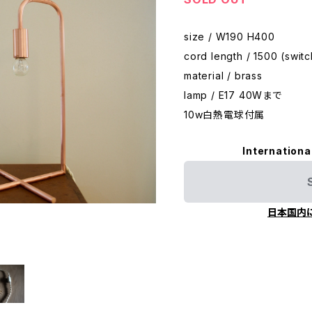
size / W190 H400
cord length / 1500 (switc
material / brass
lamp / E17 40Wまで
10w白熱電球付属
Internationa
日本国内